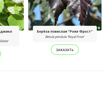
еджикл
Берёза повислая "Роял Фрост"
Betula pendula 'Royal Frost'
Globe'
ЗАКАЗАТЬ