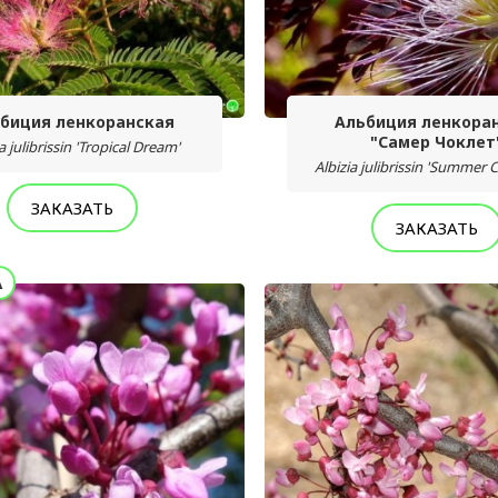
биция ленкоранская
Альбиция ленкора
"Самер Чоклет
a julibrissin 'Tropical Dream'
Albizia julibrissin 'Summer 
ЗАКАЗАТЬ
ЗАКАЗАТЬ
А