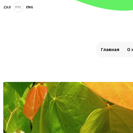
ՀԱՅ
РУС
ENG
Главная
О 