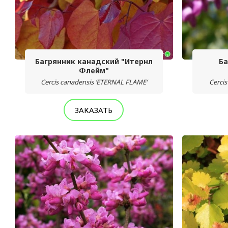
Багрянник канадский "Итернл
Ба
Флейм"
Cercis canadensis ‘ETERNAL FLAME’
Cercis
ЗАКАЗАТЬ