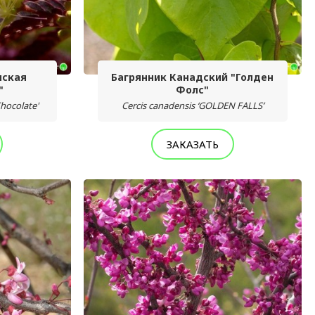
нская
Багрянник Канадский "Голден
"
Фолс"
Chocolate'
Cercis canadensis ‘GOLDEN FALLS’
ЗАКАЗАТЬ