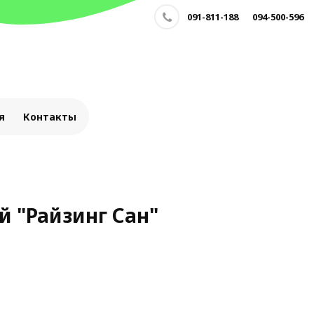
091-811-188
094-500-596
я
Контакты
й "Райзинг Сан"