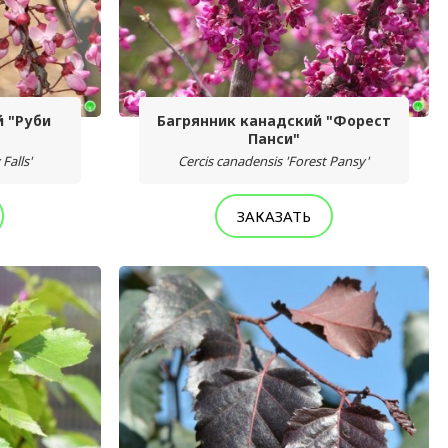
й "Руби
Багрянник канадский "Форест
Панси"
Falls'
Cercis canadensis 'Forest Pansy'
ЗАКАЗАТЬ