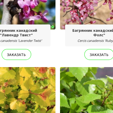
грянник канадский
Багрянник канадски
"Лавендр Твист"
Фолс"
 canadensis 'Lavender Twist'
Cercis canadensis 'Ruby 
ЗАКАЗАТЬ
ЗАКАЗАТЬ