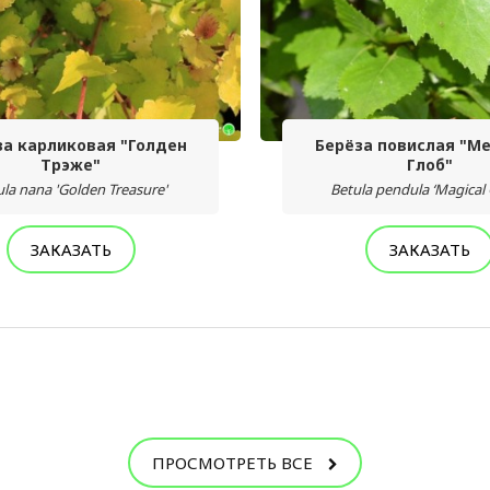
за карликовая "Голден
Берёза повислая "М
Трэже"
Глоб"
ula nana 'Golden Treasure'
Betula pendula ‘Magical 
ЗАКАЗАТЬ
ЗАКАЗАТЬ
ПРОСМОТРЕТЬ ВСЕ