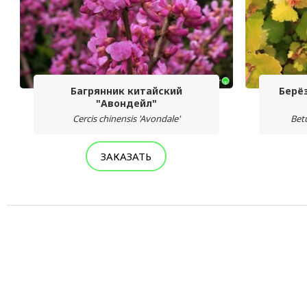
Багрянник китайский
Берё
"Авондейл"
Cercis chinensis 'Avondale'
Bet
ЗАКАЗАТЬ