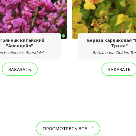
агрянник китайский
Берёза карликовая 
"Авондейл"
Трэже"
rcis chinensis 'Avondale'
Betula nana 'Golden Tre
ЗАКАЗАТЬ
ЗАКАЗАТЬ
ПРОСМОТРЕТЬ ВСЕ