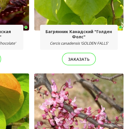
нская
Багрянник Канадский "Голден
"
Фолс"
Chocolate'
Cercis canadensis ‘GOLDEN FALLS’
ЗАКАЗАТЬ