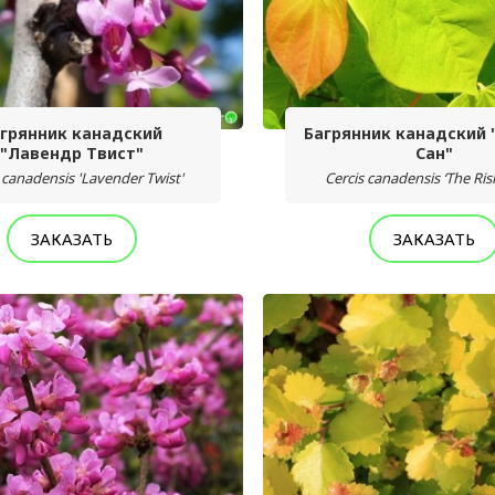
грянник канадский
Багрянник канадский 
"Лавендр Твист"
Сан"
 canadensis 'Lavender Twist'
Cercis canadensis ‘The Ris
ЗАКАЗАТЬ
ЗАКАЗАТЬ