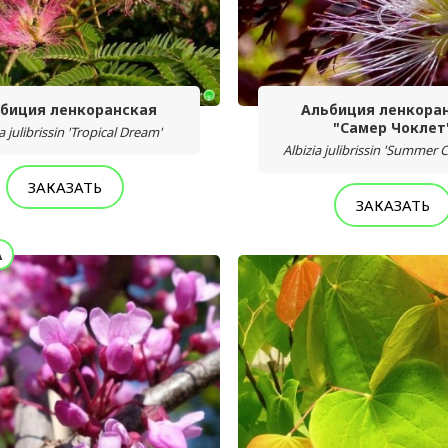
биция ленкоранская
Альбиция ленкора
"Самер Чоклет
a julibrissin 'Tropical Dream'
Albizia julibrissin 'Summer 
ЗАКАЗАТЬ
ЗАКАЗАТЬ
А