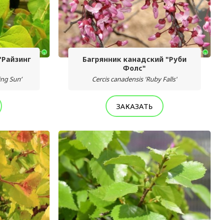
"Райзинг
Багрянник канадский "Руби
Фолс"
ing Sun’
Cercis canadensis 'Ruby Falls'
ЗАКАЗАТЬ