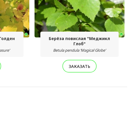
"Голден
Берёза повислая "Меджикл
Глоб"
asure'
Betula pendula ‘Magical Globe'
ЗАКАЗАТЬ