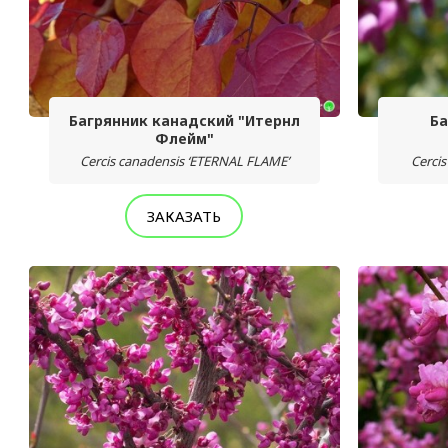
Багрянник канадский "Итернл
Ба
Флейм"
Cercis canadensis ‘ETERNAL FLAME’
Cercis
ЗАКАЗАТЬ