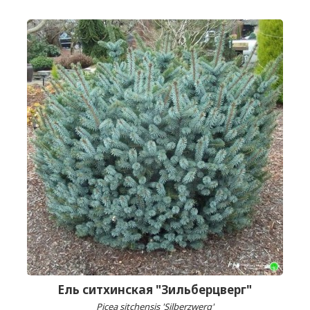
Ель ситхинская "Зильберцверг"
Picea sitchensis 'Silberzwerg'