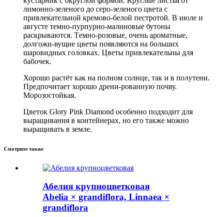
кустарник с округлой формой. Круглые листья от
лимонно-зеленого до серо-зеленого цвета с
привлекательной кремово-белой пестротой. В июле и
августе темно-пурпурно-малиновые бутоны
раскрываются. Tемно-розовые, очень ароматные,
долгожи-вущие цветы появляются на больших
шаровидных головках. Цветы привлекательны для
бабочек.
Хорошо растёт как на полном солнце, так и в полутени.
Предпочитает хорошо дрени-рованную почву.
Морозостойкая.
Цветок Glory Pink Diamond особенно подходит для
выращивания в контейнерах, но его также можно
выращивать в земле.
Смотрите также
Абелия крупноцветковая
Abelia × grandiflora, Linnaea ×
grandiflora