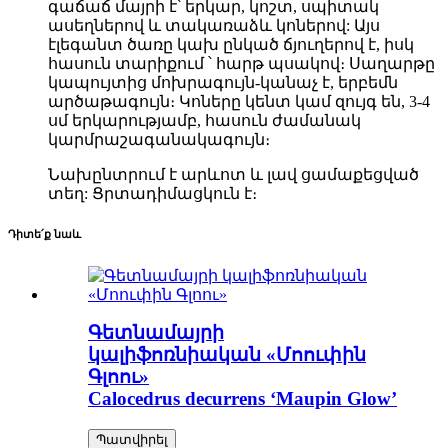
գաճաճ մայրի է՝ երկար, կոշտ, սպիտակ
ասեղներով և տակառաձև կոներով: Այս
էլեգանտ ծառը կախ ընկած ճյուղերով է, իսկ
հասուն տարիքում ՝ հարթ պսակով։ Սաղարթը
կապույտից մոխրագույն-կանաչ է, երբեմն
արծաթագույն։ Կոները կենտ կամ զույգ են, 3-4
սմ երկարությամբ, հասուն ժամանակ
կարմրաշագանակագույն։
Նախընտրում է արևոտ և լավ ցամաքեցված
տեղ: Ցրտադիմացկուն է։
Դիտե՛ք նաև
Գետնամայրի
կալիֆոռնիական «Մոուփին
Գլոու»
Calocedrus decurrens ‘Maupin Glow’
Պատվիրել