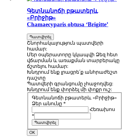
Գետնանոճի բթատերև
«Բրիջիթ»
Chamaecyparis obtusa ‘Brigitte’
Պատվիրել
Շնորհակալություն պատվերի
համար:
Մեր օպերատորը կկապվի Ձեզ հետ
վճարման և առաքման տարբերակը
ճշտելու համար:
Խնդրում ենք լրացրե՛ք անհրաժեշտ
դաշտը
Պատվերի գրանցումը չհաջողվեց:
Խնդրում ենք փորձել մի փոքր ուշ:
Գետնանոճի բթատերև «Բրիջիթ»
Ձեր անունը *
Հեռախոս
*
Պատվիրել
OK