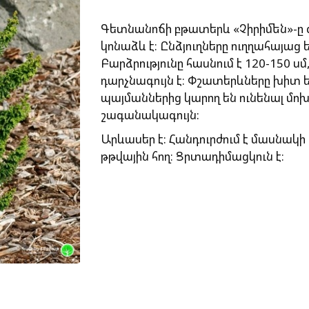
Գետնանոճի բթատերև «Չիրիմեն»-ը գ
կոնաձև է։ Ընձյուղները ուղղահայաց 
Բարձրությունը հասնում է 120-150 սմ,
դարչնագույն է։ Փշատերևները խիտ ե
պայմաններից կարող են ունենալ մոխ
շագանակագույն:
Արևասեր է: Հանդուրժում է մասնակի
թթվային հող։ Ցրտադիմացկուն է։