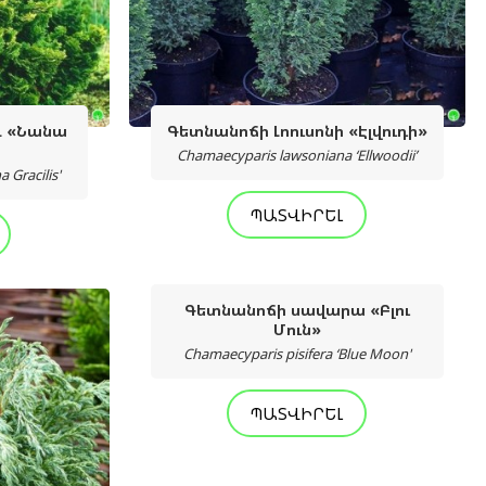
և «Նանա
Գետնանոճի Լոուսոնի «Էլվուդի»
Chamaecyparis lawsoniana ‘Ellwoodii’
 Gracilis'
ՊԱՏՎԻՐԵԼ
Գետնանոճի սավարա «Բլու
Մուն»
Chamaecyparis pisifera ‘Blue Moon'
ՊԱՏՎԻՐԵԼ