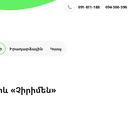
091-811-188
094-500-596
ի
Իրադարձային
Կապ
և «Չիրիմեն»