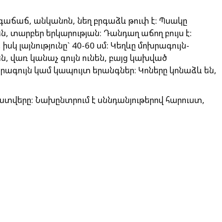
աճաճ, անկանոն, նեղ բրգաձև թուփ է: Պսակը
են, տարբեր երկարության։ Դանդաղ աճող բույս է:
 իսկ լայնությունը` 40-60 սմ: Կեղևը մոխրագույն-
ն, վառ կանաչ գույն ունեն, բայց կախված
րագույն կամ կապույտ երանգներ։ Կոները կոնաձև են,
 ստվերը: Նախընտրում է սննդանյութերով հարուստ,