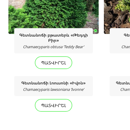
Գետնանոճի բթատերև «Թեդդի
Գե
Բիր»
Chamaecyparis obtusa ‘Teddy Bear’
Cham
ՊԱՏՎԻՐԵԼ
Գետնանոճի Լոուսոնի «Իվոն»
Գետնա
Chamaecyparis lawsoniana ‘Ivonne’
Chama
ՊԱՏՎԻՐԵԼ