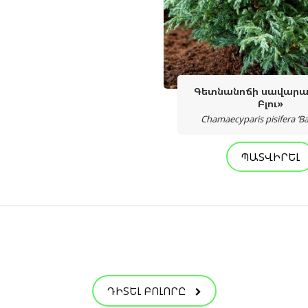
Գետնանոճի սավարա 
Բլու»
Chamaecyparis pisifera ‘Ba
ՊԱՏՎԻՐԵԼ
ԴԻՏԵԼ ԲՈԼՈՐԸ