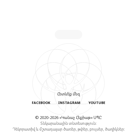
Հետևե՛ք մեզ
FACEBOOK
INSTAGRAM
YOUTUBE
© 2020-2026 «Կանաչ Հեքիաթ» ՍՊԸ
Տնկարանային տնտեսություն:
Դեկորատիվ և մշտադալար ծառեր, թփեր, բույսեր, ծաղիկներ: