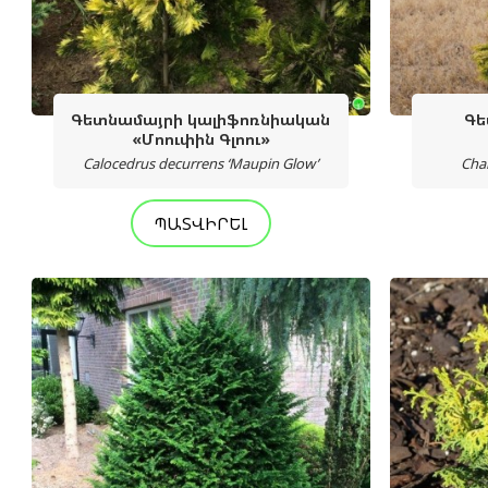
Գետնամայրի կալիֆոռնիական
Գե
«Մոուփին Գլոու»
Calocedrus decurrens ‘Maupin Glow’
Cha
ՊԱՏՎԻՐԵԼ