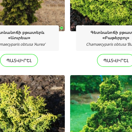
տնանոճի բթատերև
Գետնանոճի բթա
«Աուրեա»
«Բաթերբոլ»
maecyparis obtusa 'Aurea'
Chamaecyparis obtusa ‘But
ՊԱՏՎԻՐԵԼ
ՊԱՏՎԻՐԵԼ