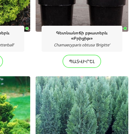
տերև
Գետնանոճի բթատերև
«Բրիջիթ»
terball’
Chamaecyparis obtusa ‘Brigitte’
ՊԱՏՎԻՐԵԼ