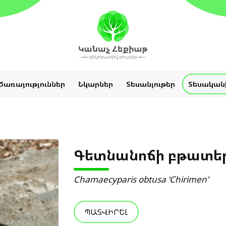
Ծառայություններ
Նկարներ
Տեսանյութեր
Տեսական
Գետնանոճի բթատեր
Chamaecyparis obtusa ‘Chirimen’
ՊԱՏՎԻՐԵԼ