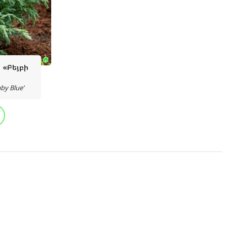
«Բեյբի
by Blue’