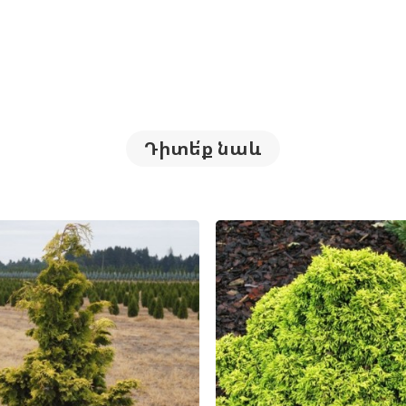
Դիտե՛ք նաև