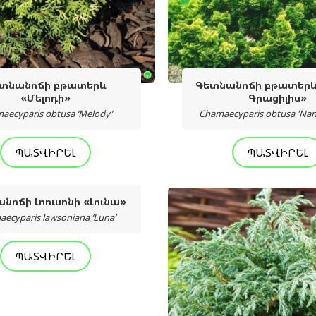
տնանոճի բթատերև
Գետնանոճի բթատեր
«Մելոդի»
Գրացիլիս»
aecyparis obtusa ‘Melody’
Chamaecyparis obtusa 'Nana
ՊԱՏՎԻՐԵԼ
ՊԱՏՎԻՐԵԼ
նոճի Լոուսոնի «Լունա»
ecyparis lawsoniana ‘Luna’
ՊԱՏՎԻՐԵԼ