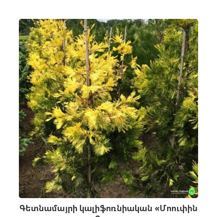
Գետնամայրի կալիֆոռնիական «Մոուփին