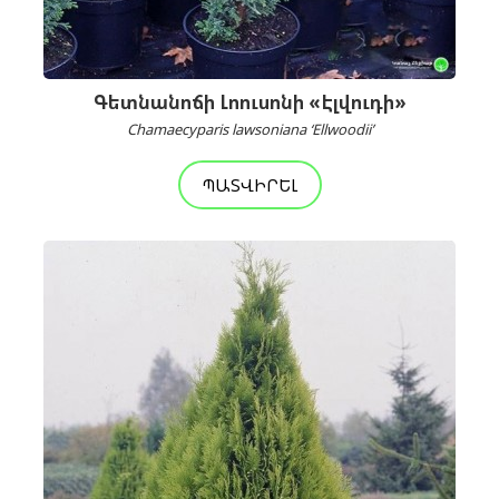
Գետնանոճի Լոուսոնի «Էլվուդի»
Chamaecyparis lawsoniana ‘Ellwoodii’
ՊԱՏՎԻՐԵԼ