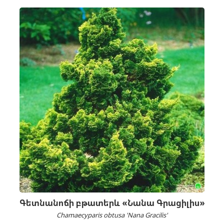
Գետնանոճի բթատերև «Նանա Գրացիլիս»
Chamaecyparis obtusa 'Nana Gracilis'