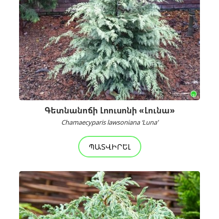
Գետնանոճի Լոուսոնի «Լունա»
Chamaecyparis lawsoniana ‘Luna’
ՊԱՏՎԻՐԵԼ