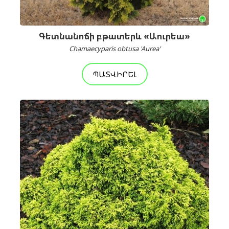
Գետնանոճի բթատերև «Աուրեա»
Chamaecyparis obtusa 'Aurea'
ՊԱՏՎԻՐԵԼ