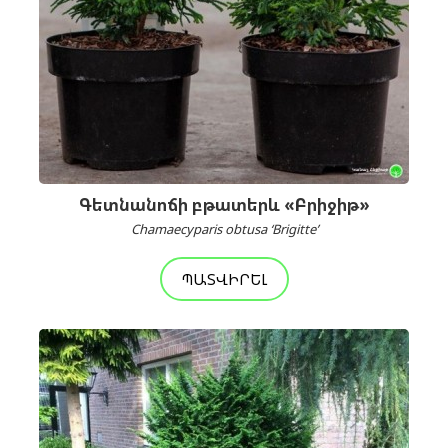
Գետնանոճի բթատերև «Բրիջիթ»
Chamaecyparis obtusa ‘Brigitte’
ՊԱՏՎԻՐԵԼ