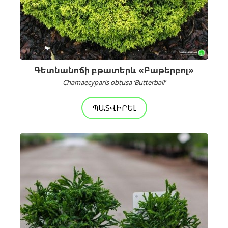
Գետնանոճի բթատերև «Բաթերբոլ»
Chamaecyparis obtusa ‘Butterball’
ՊԱՏՎԻՐԵԼ