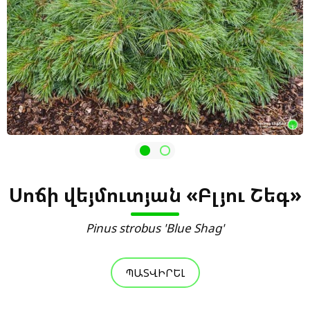
Սոճի վեյմուտյան «Բլյու Շեգ»
Pinus strobus 'Blue Shag'
ՊԱՏՎԻՐԵԼ