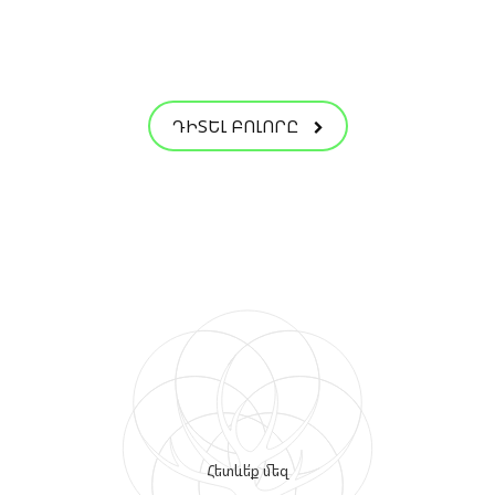
ԴԻՏԵԼ ԲՈԼՈՐԸ
Հետևե՛ք մեզ