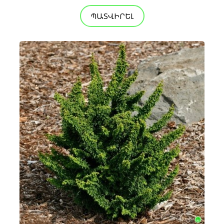
ՊԱՏՎԻՐԵԼ