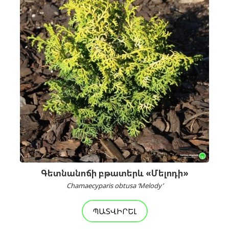
Գետնանոճի բթատերև «Մելոդի»
Chamaecyparis obtusa ‘Melody’
ՊԱՏՎԻՐԵԼ