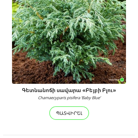
Գետնանոճի սավարա «Բեյբի Բլու»
Chamaecyparis pisifera ‘Baby Blue’
ՊԱՏՎԻՐԵԼ