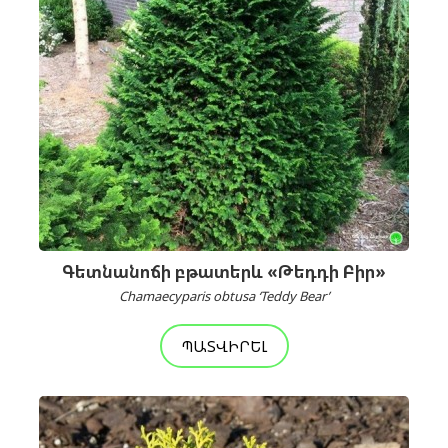
Գետնանոճի բթատերև «Թեդդի Բիր»
Chamaecyparis obtusa ‘Teddy Bear’
ՊԱՏՎԻՐԵԼ