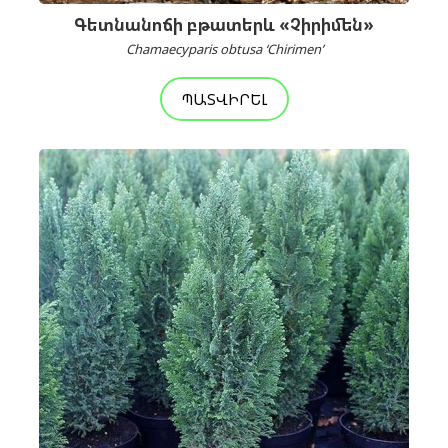
Գետնանոճի բթատերև «Չիրիմեն»
Chamaecyparis obtusa ‘Chirimen’
ՊԱՏՎԻՐԵԼ