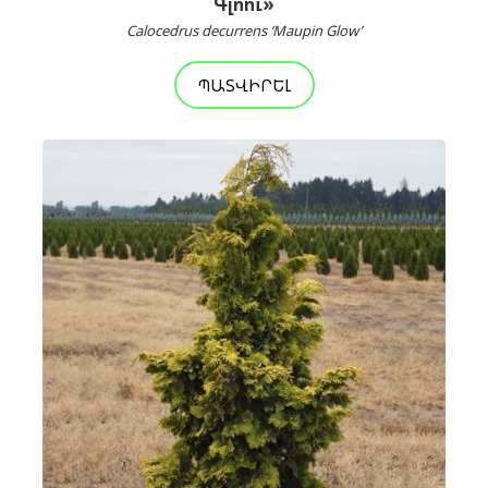
Գլոու»
Calocedrus decurrens ‘Maupin Glow’
ՊԱՏՎԻՐԵԼ