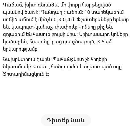
Գաճաճ, խիտ գնդաձև, մի փոքր հարթեցված
պսակով ծառ է։ Դանդաղ է աճում: 10 տարեկանում
սոճին աճում է մինչև 0,3-0,4 մ: Փշատերևները երկար
են, կապույտ-կանաչ, փափուկ: Կոները քիչ են,
գոյանում են հասուն բույսի վրա։ Երիտասարդ կոները
կանաչ են, հասունը՝ բաց դարչնագույն, 3-5 սմ
երկարությամբ։
Նախընտրում է արև։ Պահանջկոտ չէ հողերի
նկատմամբ: Վատ է հանդուրժում աղտոտված օդը:
Ցրտադիմացկուն է։
Դիտե՛ք նաև