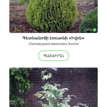
Գետնանոճի Լոուսոնի «Իվոն»
Chamaecyparis lawsoniana ‘Ivonne’
ՊԱՏՎԻՐԵԼ