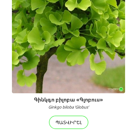
Գինկգո բիլոբա «Գլոբուս»
Ginkgo biloba ‘Globus’
ՊԱՏՎԻՐԵԼ