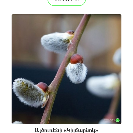
Այծուռենի «Կիլմարնոկ»