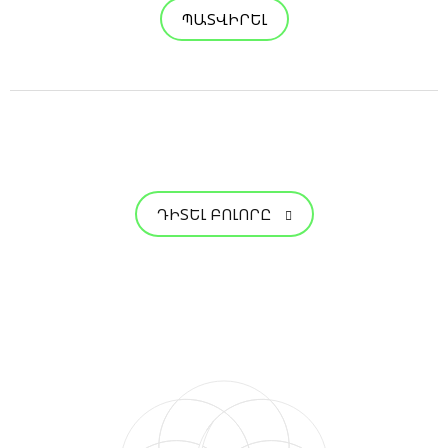
ՊԱՏՎԻՐԵԼ
ԴԻՏԵԼ ԲՈԼՈՐԸ