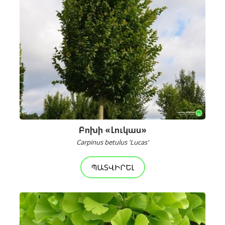
Բոխի «Լուկաս»
Carpinus betulus 'Lucas'
ՊԱՏՎԻՐԵԼ