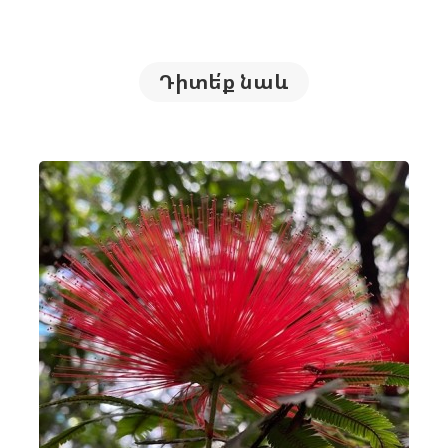
Դիտե՛ք նաև