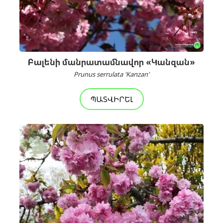
Բալենի մանրատամնավոր «Կանզան»
Prunus serrulata 'Kanzan'
ՊԱՏՎԻՐԵԼ