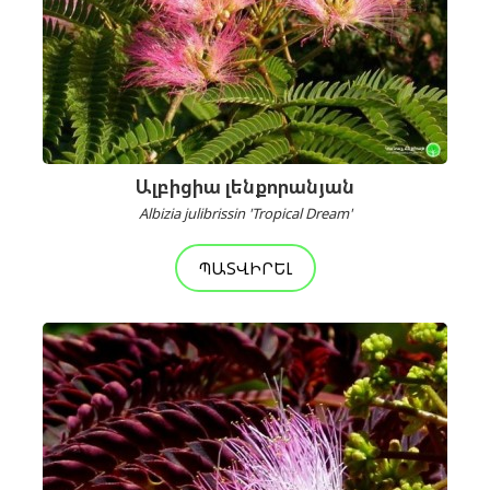
Ալբիցիա լենքորանյան
Albizia julibrissin 'Tropical Dream'
ՊԱՏՎԻՐԵԼ