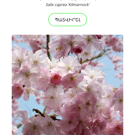
Salix caprea 'Kilmarnock'
ՊԱՏՎԻՐԵԼ