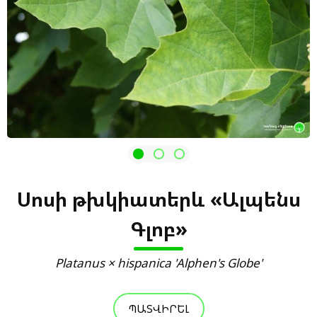
Սոսի թխկիատերև «Ալպենս
Գլոբ»
Platanus × hispanica 'Alphen's Globe'
ՊԱՏՎԻՐԵԼ