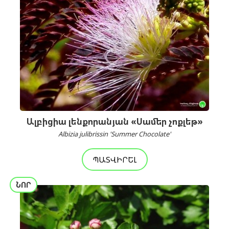
Ալբիցիա լենքորանյան «Սամեր չոքլեթ»
Albizia julibrissin 'Summer Chocolate'
ՊԱՏՎԻՐԵԼ
ՆՈՐ