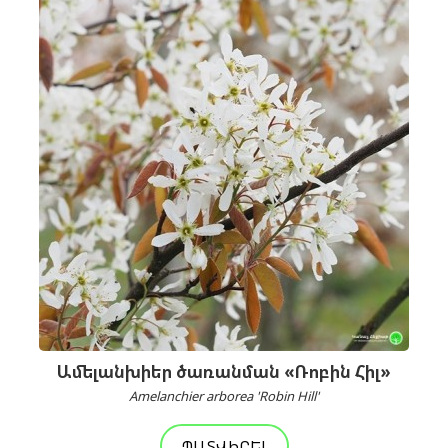
Ամելանխիեր ծառանման «Ռոբին Հիլ»
Amelanchier arborea 'Robin Hill'
ՊԱՏՎԻՐԵԼ