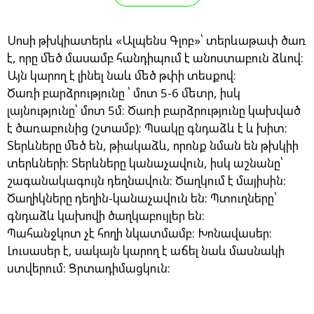
Սոսի թխկիատերև «Ալպենս Գլոբ»՝ տերևաթափ ծառ
է, որը մեծ մասամբ հանդիպում է անոստաբուն ձևով։
Այն կարող է լինել նաև մեծ թփի տեսքով։
Ծառի բարձրությունը ՝ մոտ 5-6 մետր, իսկ
լայնությունը՝ մոտ 5մ։ Ծառի բարձրությունը կախված
է ծառաբունից (շտամբ)։ Պսակը գնդաձև է և խիտ:
Տերևները մեծ են, թիակաձև, որոնք նման են թխկիի
տերևների: Տերևները կանաչավուն, իսկ աշնանը՝
շագանակագույն դեղնավուն։ Ծաղկում է մայիսին:
Ծաղիկները դեղին-կանաչավուն են: Պտուղները՝
գնդաձև կախովի ծաղկաբույլեր են:
Պահանջկոտ չէ հողի նկատմամբ: Խոնավասեր:
Լուսասեր է, սակայն կարող է աճել նաև մասնակի
ստվերում: Ցրտադիմացկուն: