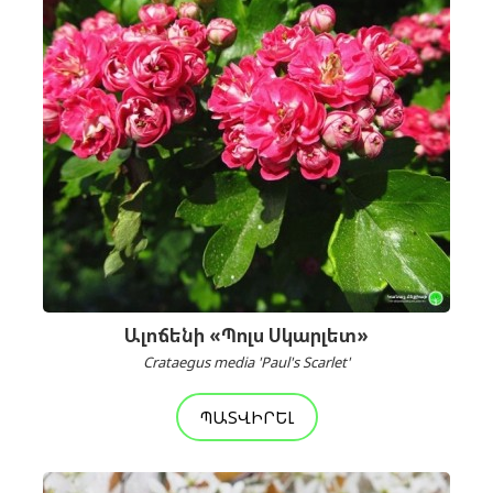
Ալոճենի «Պոլս Սկարլետ»
Crataegus media 'Paul's Scarlet'
ՊԱՏՎԻՐԵԼ