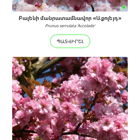
Բալենի մանրատամնավոր «Աքոլեյդ»
Prunus serrulata 'Accolade'
ՊԱՏՎԻՐԵԼ