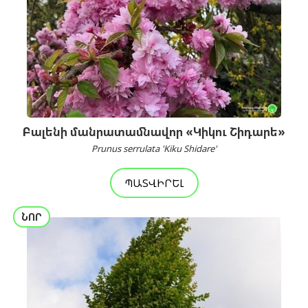
Բալենի մանրատամնավոր «Կիկու Շիդարե»
Prunus serrulata 'Kiku Shidare'
ՊԱՏՎԻՐԵԼ
ՆՈՐ