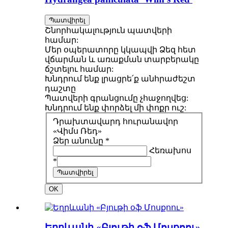
Պատվիրել
Շնորհակալություն պատվերի
համար:
Մեր օպերատորը կկապվի Ձեզ հետ
վճարման և առաքման տարբերակը
ճշտելու համար:
Խնդրում ենք լրացրե՛ք անհրաժեշտ
դաշտը
Պատվերի գրանցումը չհաջողվեց:
Խնդրում ենք փորձել մի փոքր ուշ:
Դրախտավարդ հուրանավոր
«Վիմս Ռեդ»
Ձեր անունը *
Հեռախոս
*
Պատվիրել
OK
Եղրևանի «Բյութի օֆ Մոսքոու»