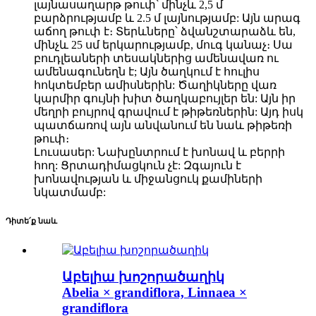
լայնասաղարթ թուփ՝ մինչև 2,5 մ
բարձրությամբ և 2.5 մ լայնությամբ: Այն արագ
աճող թուփ է։ Տերևները՝ ձվանշտարաձև են,
մինչև 25 սմ երկարությամբ, մուգ կանաչ։ Սա
բուդլեաների տեսակներից ամենավառ ու
ամենագունեղն է; Այն ծաղկում է հուլիս
հոկտեմբեր ամիսներին: Ծաղիկները վառ
կարմիր գույնի խիտ ծաղկաբույլեր են: Այն իր
մեղրի բույրով գրավում է թիթեռներին: Այդ իսկ
պատճառով այն անվանում են նաև թիթեռի
թուփ։
Լուսասեր: Նախընտրում է խոնավ և բերրի
հող: Ցրտադիմացկուն չէ: Զգայուն է
խոնավության և միջանցուկ քամիների
նկատմամբ:
Դիտե՛ք նաև
Աբելիա խոշորածաղիկ
Abelia × grandiflora, Linnaea ×
grandiflora