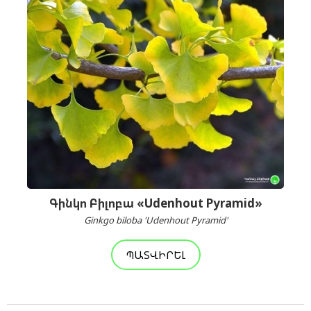
Գինկո Բիլոբա «Udenhout Pyramid»
Ginkgo biloba 'Udenhout Pyramid'
ՊԱՏՎԻՐԵԼ