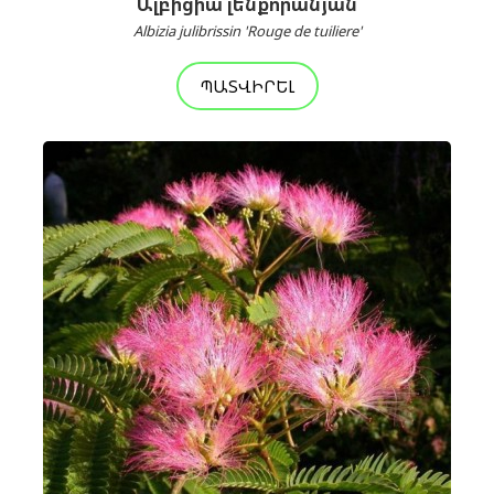
Ալբիցիա լենքորանյան
Albizia julibrissin 'Rouge de tuiliere'
ՊԱՏՎԻՐԵԼ