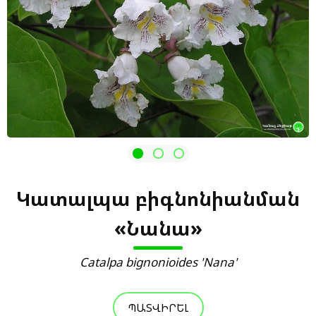
Կատալպա բիգնոնիանման
«Նանա»
Catalpa bignonioides 'Nana'
ՊԱՏՎԻՐԵԼ