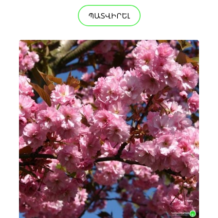
ՊԱՏՎԻՐԵԼ