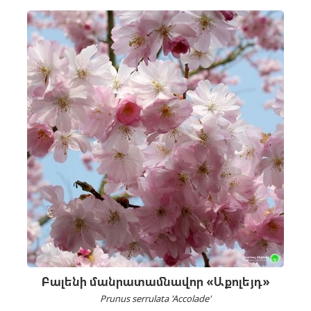
Բալենի մանրատամնավոր «Աքոլեյդ»
Prunus serrulata 'Accolade'