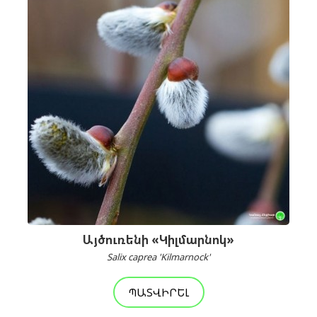
Այծուռենի «Կիլմարնոկ»
Salix caprea 'Kilmarnock'
ՊԱՏՎԻՐԵԼ