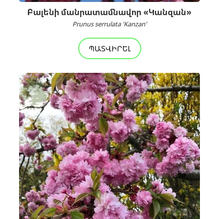
Բալենի մանրատամնավոր «Կանզան»
Prunus serrulata 'Kanzan'
ՊԱՏՎԻՐԵԼ