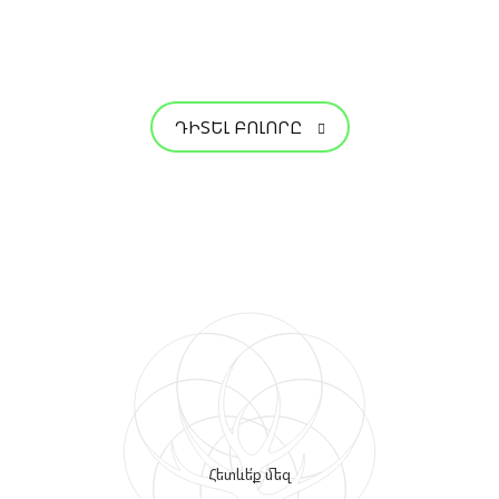
ԴԻՏԵԼ ԲՈԼՈՐԸ
Հետևե՛ք մեզ