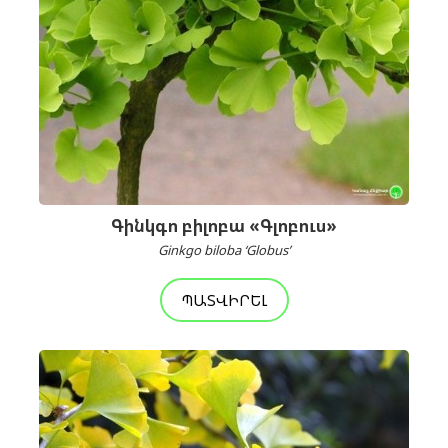
Գինկգո բիլոբա «Գլոբուս»
Ginkgo biloba ‘Globus’
ՊԱՏՎԻՐԵԼ