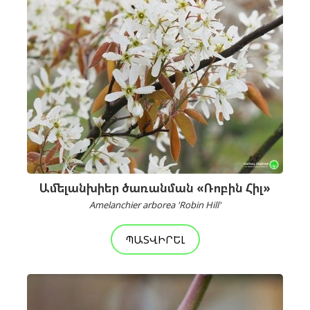
Ամելանխիեր ծառանման «Ռոբին Հիլ»
Amelanchier arborea 'Robin Hill'
ՊԱՏՎԻՐԵԼ