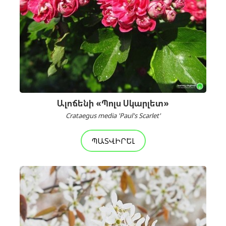
Ալոճենի «Պոլս Սկարլետ»
Crataegus media 'Paul's Scarlet'
ՊԱՏՎԻՐԵԼ