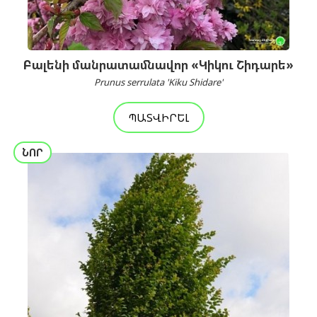
Բալենի մանրատամնավոր «Կիկու Շիդարե»
Prunus serrulata 'Kiku Shidare'
ՊԱՏՎԻՐԵԼ
ՆՈՐ