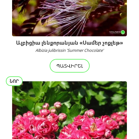
Ալբիցիա լենքորանյան «Սամեր չոքլեթ»
Albizia julibrissin 'Summer Chocolate'
ՊԱՏՎԻՐԵԼ
ՆՈՐ