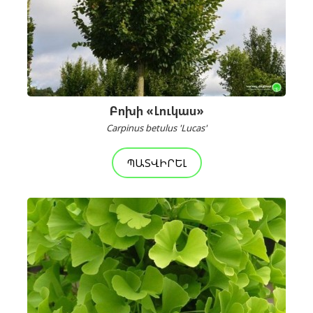
Բոխի «Լուկաս»
Carpinus betulus 'Lucas'
ՊԱՏՎԻՐԵԼ