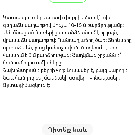
Կատալպա տերևաթափ փոքրիկ ծառ է՝ խիտ
գնդաձև սաղարթով մինչև 10-15 մ բարձրությամբ։
Այն մնացած ծառերից առանձնանում է իր լայն,
վրանաձև սաղարթով։ Դանդաղ աճող ծառ: Տերևները
սրտաձև են, բաց կանաչավուն: Ծաղկում է, երբ
հասնում է 3 մ բարձրության: Ծաղկման շրջանն է՝
հունիս-հուլիս ամիսները:
Նախընտրում է բերրի հող: Լուսասեր է, բայց կարող է
նաև հանդուրժել մասնակի ստվեր: Խոնավասեր:
Ցրտադիմացկուն է:
Դիտե՛ք նաև