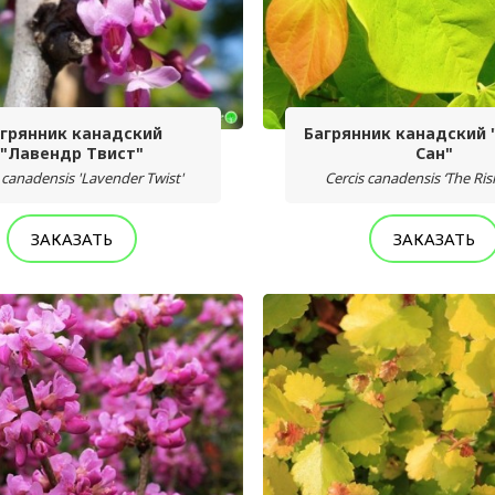
грянник канадский
Багрянник канадский 
"Лавендр Твист"
Сан"
 canadensis 'Lavender Twist'
Cercis canadensis ‘The Ris
ЗАКАЗАТЬ
ЗАКАЗАТЬ