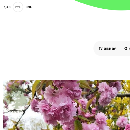
ՀԱՅ
РУС
ENG
Главная
О 