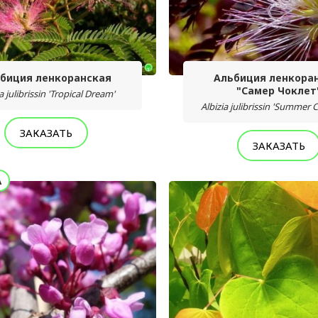
биция ленкоранская
Альбиция ленкора
"Самер Чоклет
a julibrissin 'Tropical Dream'
Albizia julibrissin 'Summer 
ЗАКАЗАТЬ
ЗАКАЗАТЬ
А