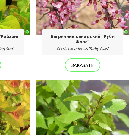
"Райзинг
Багрянник канадский "Руби
Фолс"
ing Sun’
Cercis canadensis 'Ruby Falls'
ЗАКАЗАТЬ