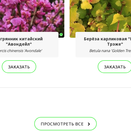
агрянник китайский
Берёза карликовая 
"Авондейл"
Трэже"
rcis chinensis 'Avondale'
Betula nana 'Golden Tre
ЗАКАЗАТЬ
ЗАКАЗАТЬ
ПРОСМОТРЕТЬ ВСЕ