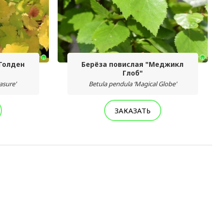
"Голден
Берёза повислая "Меджикл
Глоб"
asure'
Betula pendula ‘Magical Globe'
ЗАКАЗАТЬ