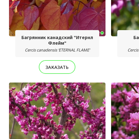
Багрянник канадский "Итернл
Ба
Флейм"
Cercis canadensis ‘ETERNAL FLAME’
Cercis
ЗАКАЗАТЬ