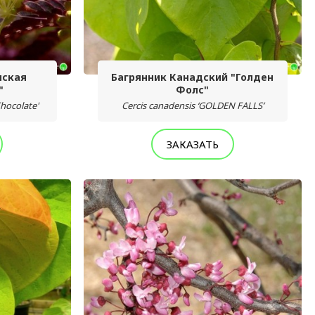
нская
Багрянник Канадский "Голден
"
Фолс"
Chocolate'
Cercis canadensis ‘GOLDEN FALLS’
ЗАКАЗАТЬ