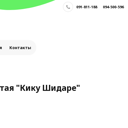
091-811-188
094-500-596
я
Контакты
тая "Кику Шидаре"