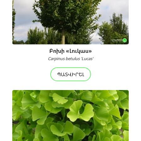
Բոխի «Լուկաս»
Carpinus betulus 'Lucas'
ՊԱՏՎԻՐԵԼ