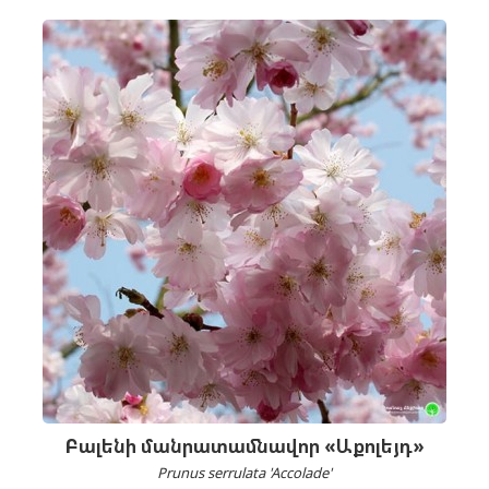
Բալենի մանրատամնավոր «Աքոլեյդ»
Prunus serrulata 'Accolade'