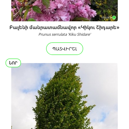
Բալենի մանրատամնավոր «Կիկու Շիդարե»
Prunus serrulata 'Kiku Shidare'
ՊԱՏՎԻՐԵԼ
ՆՈՐ