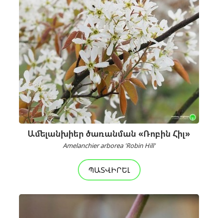
Ամելանխիեր ծառանման «Ռոբին Հիլ»
Amelanchier arborea 'Robin Hill'
ՊԱՏՎԻՐԵԼ