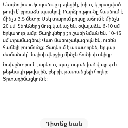
Մագնոլիա «Սյուզան»-ը գեղեցիկ, խիտ, կլորացված
թուփ է՝ բրգաձև պսակով։ Բարձրությու-նը հասնում է
մինչև 3,5 մետր։ Մեկ տարում բույսը աճում է մինչև
20 սմ: Տերևները մուգ կանաչ են, օվալաձև, 6-10 սմ
երկարությամբ: Ծաղիկները շուշանի նման են, 10-15
սմ տրամագծով: Վառ մանուշակագույն են, ունեն
հաճելի բուրմունք։ Ծաղկում է առատորեն, երկար
ժամանակ՝ մայիսի վերջից մինչև հունիսի սկիզբ:
Նախընտրում է արևոտ, պաշտպանված վայրեր և
թեթևակի թթվային, բերրի, թափանցելի հողեր:
Ցրտադիմացկուն է։
Դիտե՛ք նաև