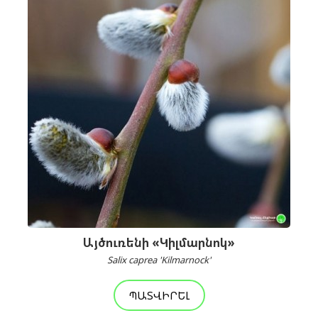
Այծուռենի «Կիլմարնոկ»
Salix caprea 'Kilmarnock'
ՊԱՏՎԻՐԵԼ