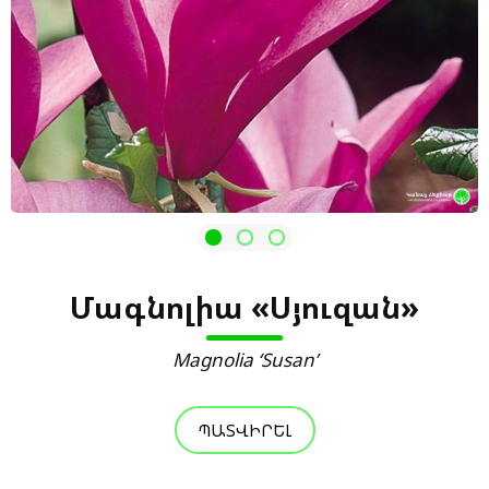
Մագնոլիա «Սյուզան»
Magnolia ‘Susan’
ՊԱՏՎԻՐԵԼ