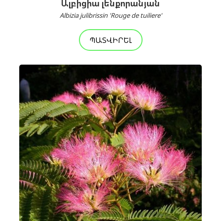
Ալբիցիա լենքորանյան
Albizia julibrissin 'Rouge de tuiliere'
ՊԱՏՎԻՐԵԼ