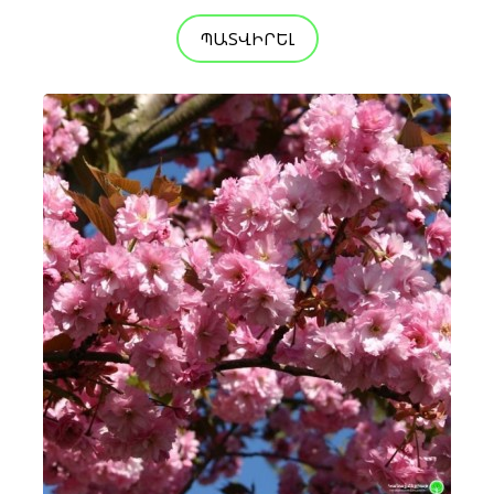
ՊԱՏՎԻՐԵԼ