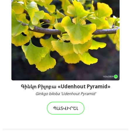
Գինկո Բիլոբա «Udenhout Pyramid»
Ginkgo biloba 'Udenhout Pyramid'
ՊԱՏՎԻՐԵԼ