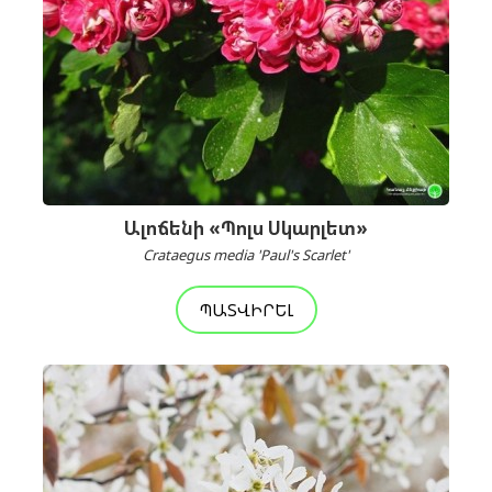
Ալոճենի «Պոլս Սկարլետ»
Crataegus media 'Paul's Scarlet'
ՊԱՏՎԻՐԵԼ