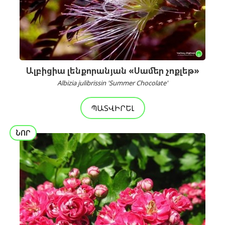
Ալբիցիա լենքորանյան «Սամեր չոքլեթ»
Albizia julibrissin 'Summer Chocolate'
ՊԱՏՎԻՐԵԼ
ՆՈՐ