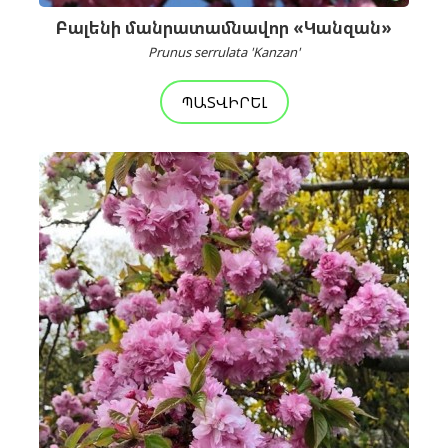
Բալենի մանրատամնավոր «Կանզան»
Prunus serrulata 'Kanzan'
ՊԱՏՎԻՐԵԼ