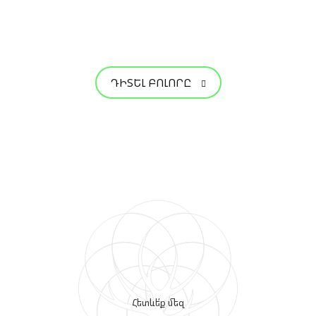
ԴԻՏԵԼ ԲՈԼՈՐԸ
Հետևե՛ք մեզ