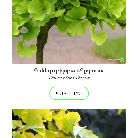
Գինկգո բիլոբա «Գլոբուս»
Ginkgo biloba ‘Globus’
ՊԱՏՎԻՐԵԼ