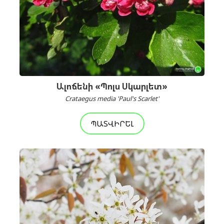
Ալոճենի «Պոլս Սկարլետ»
Crataegus media 'Paul's Scarlet'
ՊԱՏՎԻՐԵԼ