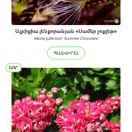
Ալբիցիա լենքորանյան «Սամեր չոքլեթ»
Albizia julibrissin 'Summer Chocolate'
ՊԱՏՎԻՐԵԼ
ՆՈՐ