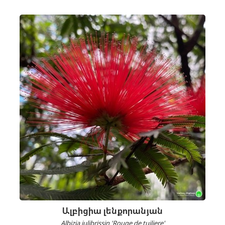
Ալբիցիա լենքորանյան
Albizia julibrissin 'Rouge de tuiliere'