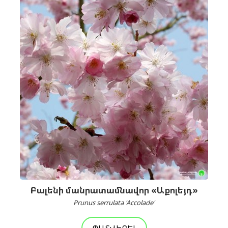
Բալենի մանրատամնավոր «Աքոլեյդ»
Prunus serrulata 'Accolade'