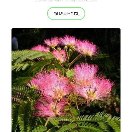
ՊԱՏՎԻՐԵԼ