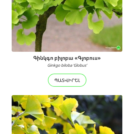
Գինկգո բիլոբա «Գլոբուս»
Ginkgo biloba ‘Globus’
ՊԱՏՎԻՐԵԼ