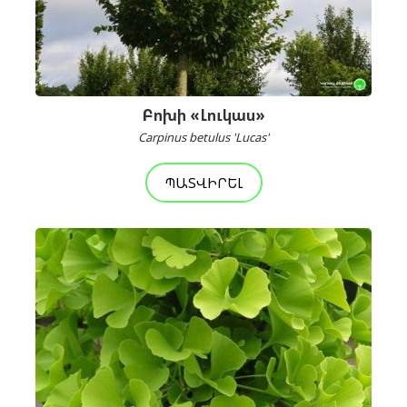
Բոխի «Լուկաս»
Carpinus betulus 'Lucas'
ՊԱՏՎԻՐԵԼ