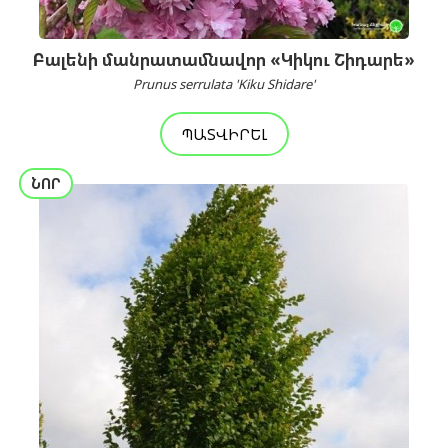
Բալենի մանրատամնավոր «Կիկու Շիդարե»
Prunus serrulata 'Kiku Shidare'
ՊԱՏՎԻՐԵԼ
ՆՈՐ