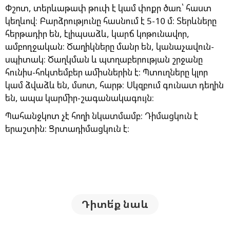
Փշոտ, տերևաթափ թուփ է կամ փոքր ծառ՝ հաստ
կեղևով։ Բարձրությունը հասնում է 5-10 մ: Տերևները
հերթադիր են, էլիպսաձև, կարճ կոթունավոր,
ամբողջական։ Ծաղիկները մանր են, կանաչավուն-
սպիտակ։ Ծաղկման և պտղաբերության շրջանը
հունիս-հոկտեմբեր ամիսներին է: Պտուղները կլոր
կամ ձվաձև են, մսոտ, հարթ։ Սկզբում գունատ դեղին
են, ապա կարմիր-շագանակագույն։
Պահանջկոտ չէ հողի նկատմամբ: Դիմացկուն է
երաշտին: Ցրտադիմացկուն է:
Դիտե՛ք նաև