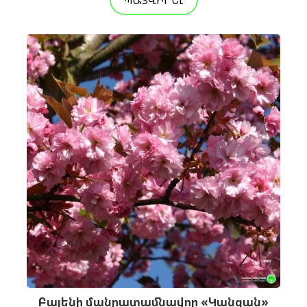
ՊԱՏՎԻՐԵԼ
Բալենի մանրատամնավոր «Կանզան»