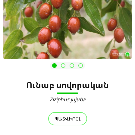
Ունաբ սովորական
Ziziphus jujuba
ՊԱՏՎԻՐԵԼ