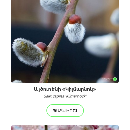
Այծուռենի «Կիլմարնոկ»
Salix caprea 'Kilmarnock'
ՊԱՏՎԻՐԵԼ