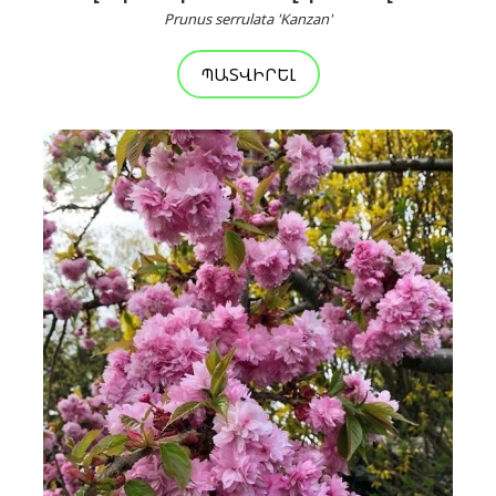
Prunus serrulata 'Kanzan'
ՊԱՏՎԻՐԵԼ