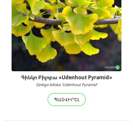
Գինկո Բիլոբա «Udenhout Pyramid»
Ginkgo biloba 'Udenhout Pyramid'
ՊԱՏՎԻՐԵԼ