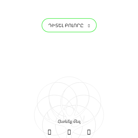
ԴԻՏԵԼ ԲՈԼՈՐԸ
Հետևե՛ք մեզ