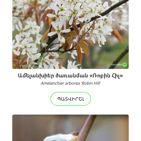
Ամելանխիեր ծառանման «Ռոբին Հիլ»
Amelanchier arborea 'Robin Hill'
ՊԱՏՎԻՐԵԼ