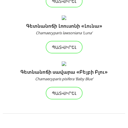
ՊԱՏՎԻՐԵԼ
Գետնանոճի Լոուսոնի «Լունա»
Chamaecyparis lawsoniana ‘Luna’
ՊԱՏՎԻՐԵԼ
Գետնանոճի սավարա «Բեյբի Բլու»
Chamaecyparis pisifera ‘Baby Blue’
ՊԱՏՎԻՐԵԼ