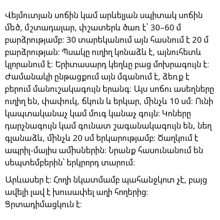
Վեյմուտյան սոճին կամ արևելյան սպիտակ սոճին
մեծ, մշտադալար, փշատերև ծառ է՝ 30–60 մ
բարձրությամբ: 30 տարեկանում այն ​​հասնում է 20 մ
բարձրության: Պսակը ուղիղ կոնաձև է, այնուհետև
կլորանում է։ Երիտասարդ կեղևը բաց մոխրագույն է։
Ժամանակի ընթացքում այն ​​մգանում է, ձեռք է
բերում մանուշակագույն երանգ։ Այս սոճու ասեղները
ուղիղ են, փափուկ, ճկուն և երկար, մինչև 10 սմ: Ունի
կապտականաչ կամ մուգ կանաչ գույն։ Կոները
դարչնագույն կամ գունատ շագանակագույն են, նեղ
գլանաձև, մինչև 20 սմ երկարությամբ: Ծաղկում է
ապրիլ-մայիս ամիսներին: Նրանք հասունանում են
սեպտեմբերին՝ երկրորդ տարում։
Արևասեր է: Հողի նկատմամբ պահանջկոտ չէ, բայց
ավելի լավ է խուսափել աղի հողերից։
Ցրտադիմացկուն է։