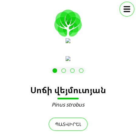
Սոճի վեյմուտյան
Pinus strobus
ՊԱՏՎԻՐԵԼ