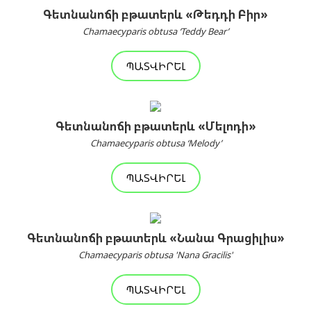
Գետնանոճի բթատերև «Թեդդի Բիր»
Chamaecyparis obtusa ‘Teddy Bear’
ՊԱՏՎԻՐԵԼ
Գետնանոճի բթատերև «Մելոդի»
Chamaecyparis obtusa ‘Melody’
ՊԱՏՎԻՐԵԼ
Գետնանոճի բթատերև «Նանա Գրացիլիս»
Chamaecyparis obtusa 'Nana Gracilis'
ՊԱՏՎԻՐԵԼ