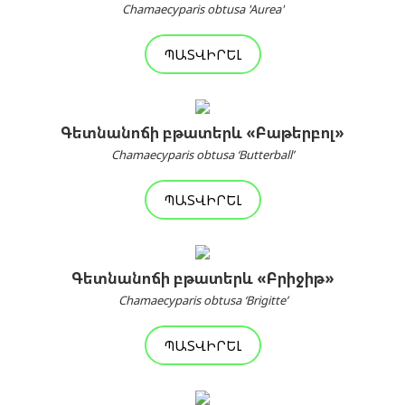
Chamaecyparis obtusa 'Aurea'
ՊԱՏՎԻՐԵԼ
Գետնանոճի բթատերև «Բաթերբոլ»
Chamaecyparis obtusa ‘Butterball’
ՊԱՏՎԻՐԵԼ
Գետնանոճի բթատերև «Բրիջիթ»
Chamaecyparis obtusa ‘Brigitte’
ՊԱՏՎԻՐԵԼ