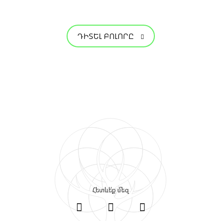
ԴԻՏԵԼ ԲՈԼՈՐԸ
Հետևե՛ք մեզ