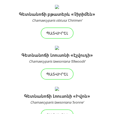
Գետնանոճի բթատերև «Չիրիմեն»
Chamaecyparis obtusa ‘Chirimen’
ՊԱՏՎԻՐԵԼ
Գետնանոճի Լոուսոնի «Էլվուդի»
Chamaecyparis lawsoniana ‘Ellwoodii’
ՊԱՏՎԻՐԵԼ
Գետնանոճի Լոուսոնի «Իվոն»
Chamaecyparis lawsoniana ‘Ivonne’