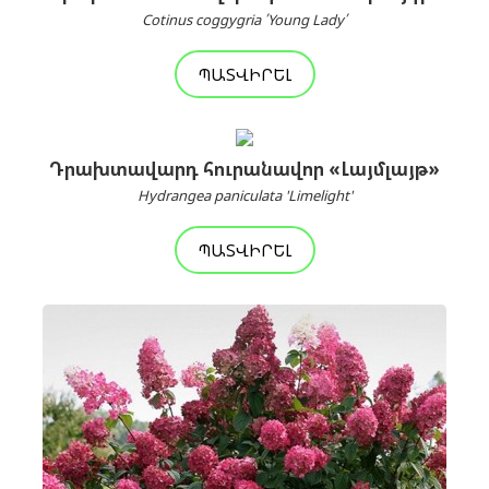
Cotinus coggygria ՛Young Lady՛
ՊԱՏՎԻՐԵԼ
Դրախտավարդ հուրանավոր «Լայմլայթ»
Hydrangea paniculata 'Limelight'
ՊԱՏՎԻՐԵԼ