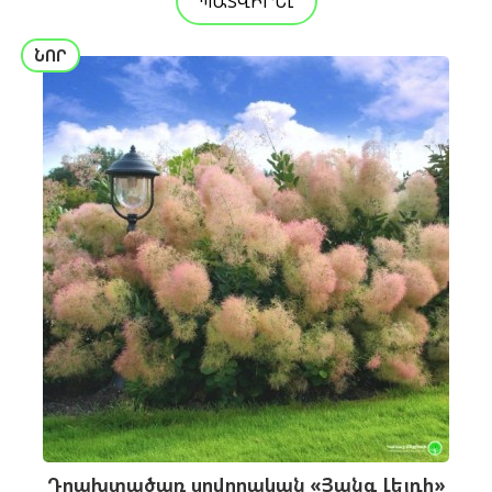
ՊԱՏՎԻՐԵԼ
ՆՈՐ
Դրախտածառ սովորական «Յանգ Լեյդի»