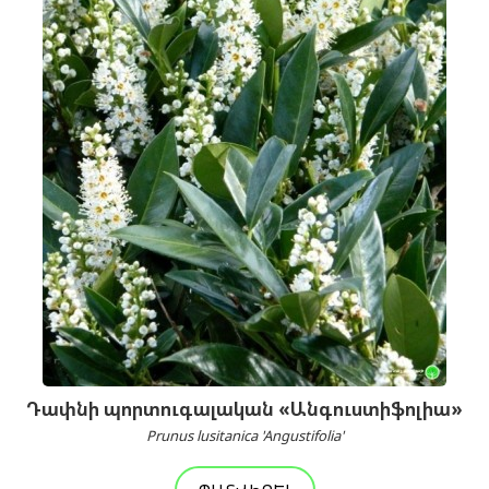
Դափնի պորտուգալական «Անգուստիֆոլիա»
Prunus lusitanica 'Angustifolia'