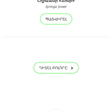
Եղրևանի «Ջոսի»
Syringa 'Josee'
ՊԱՏՎԻՐԵԼ
ԴԻՏԵԼ ԲՈԼՈՐԸ