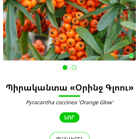
Պիրականտա «Օրինջ Գլոու»
Pyracantha coccinea 'Orange Glow'
ՆՈՐ
ՊԱՏՎԻՐԵԼ