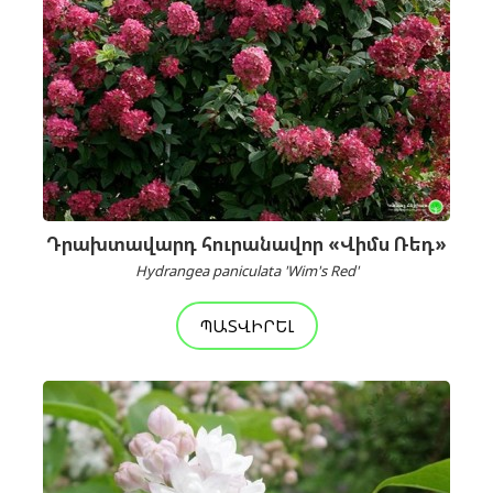
Դրախտավարդ հուրանավոր «Վիմս Ռեդ»
Hydrangea paniculata 'Wim's Red'
ՊԱՏՎԻՐԵԼ