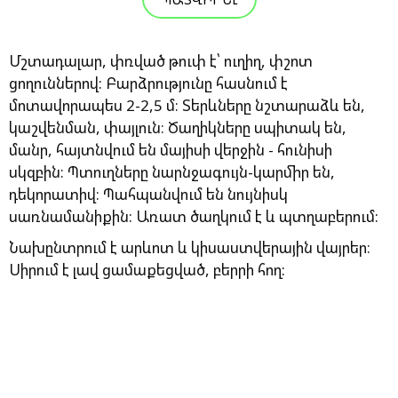
Մշտադալար, փռված թուփ է՝ ուղիղ, փշոտ
ցողուններով: Բարձրությունը հասնում է
մոտավորապես 2-2,5 մ։ Տերևները նշտարաձև են,
կաշվենման, փայլուն։ Ծաղիկները սպիտակ են,
մանր, հայտնվում են մայիսի վերջին - հունիսի
սկզբին։ Պտուղները նարնջագույն-կարմիր են,
դեկորատիվ։ Պահպանվում են նույնիսկ
սառնամանիքին: Առատ ծաղկում է և պտղաբերում:
Նախընտրում է արևոտ և կիսաստվերային վայրեր։
Սիրում է լավ ցամաքեցված, բերրի հող: