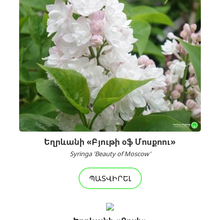
Եղրևանի «Բյութի օֆ Մոսքոու»
Syringa 'Beauty of Moscow'
ՊԱՏՎԻՐԵԼ