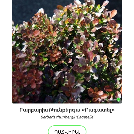
Բարբարիս Թունբերգա «Բագատել»
Berberis thunbergii 'Bagatelle'
ՊԱՏՎԻՐԵԼ