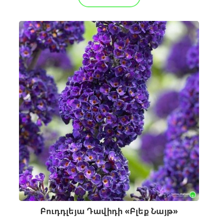
Բուդդլեյա Դավիդի «Բլեք Նայթ»