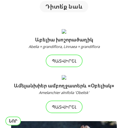
Դիտե՛ք նաև
Աբելիա խոշորածաղիկ
Abelia × grandiflora, Linnaea × grandiflora
ՊԱՏՎԻՐԵԼ
Ամելանխիեր ամբողջատերև «Օբելիսկ»
Amelanchier alnifolia 'Obelisk'
ՊԱՏՎԻՐԵԼ
ՆՈՐ