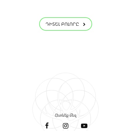
ԴԻՏԵԼ ԲՈԼՈՐԸ
Հետևե՛ք մեզ