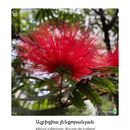
Ալբիցիա լենքորանյան
Albizia julibrissin 'Rouge de tuiliere'