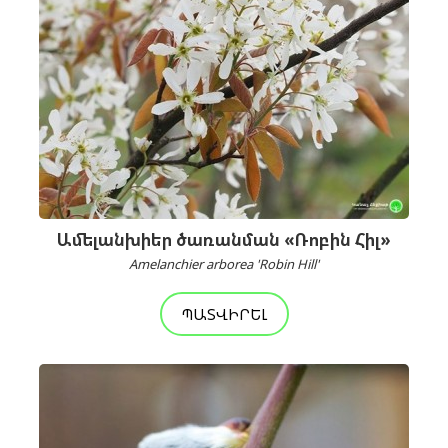
Ամելանխիեր ծառանման «Ռոբին Հիլ»
Amelanchier arborea 'Robin Hill'
ՊԱՏՎԻՐԵԼ