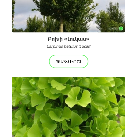
Բոխի «Լուկաս»
Carpinus betulus 'Lucas'
ՊԱՏՎԻՐԵԼ