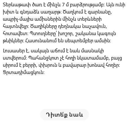
Տերևաթափ ծառ է մինչև 7 մ բարձրությամբ։ Այն ունի
խիտ և գնդաձև սաղարթ: Ծաղկում է գարնանը,
ապրիլ-մայիս ամիսներին մինչև տերևների
հայտնվելր։ Ծաղիկները դեղնակա նաչավուն,
հոտավետ։ Պտուղները՝ խոշոր, շականա կագույն
թևիկներ։ Հասունանում են սեպտեմբեր ամսին։
Լուսասեր է, սակայն աճում է նաև մասնակի
ստվերում։ Պահանջկոտ չէ հողի նկատամամբ, բայց
սիրում է բերրի, փխրուն և բավարար խոնավ հողեր:
Ցրտադիմացկուն։
Դիտե՛ք նաև