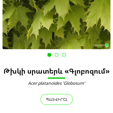
Թխկի սրատերև «Գլոբոզում»
Acer platanoides 'Globosum'
ՊԱՏՎԻՐԵԼ