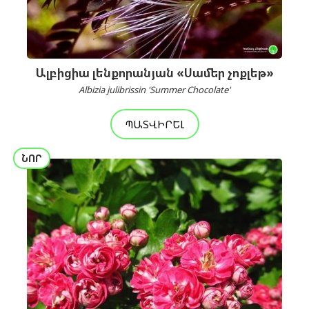
Ալբիցիա լենքորանյան «Սամեր չոքլեթ»
Albizia julibrissin 'Summer Chocolate'
ՊԱՏՎԻՐԵԼ
ՆՈՐ