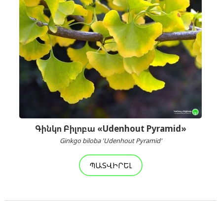
Գինկո Բիլոբա «Udenhout Pyramid»
Ginkgo biloba 'Udenhout Pyramid'
ՊԱՏՎԻՐԵԼ