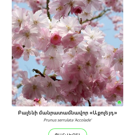
Բալենի մանրատամնավոր «Աքոլեյդ»
Prunus serrulata 'Accolade'