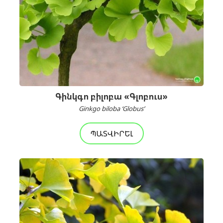
Գինկգո բիլոբա «Գլոբուս»
Ginkgo biloba ‘Globus’
ՊԱՏՎԻՐԵԼ