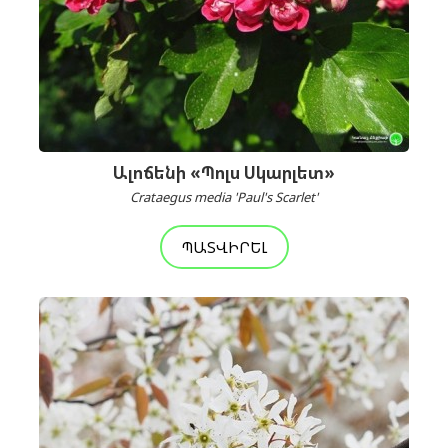
Ալոճենի «Պոլս Սկարլետ»
Crataegus media 'Paul's Scarlet'
ՊԱՏՎԻՐԵԼ