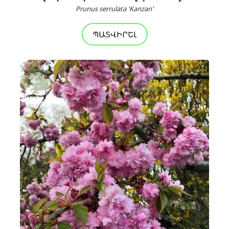
Prunus serrulata 'Kanzan'
ՊԱՏՎԻՐԵԼ