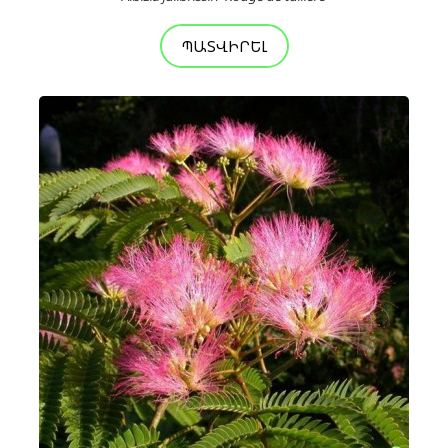
ՊԱՏՎԻՐԵԼ