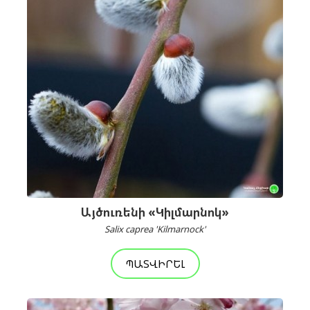
Այծուռենի «Կիլմարնոկ»
Salix caprea 'Kilmarnock'
ՊԱՏՎԻՐԵԼ