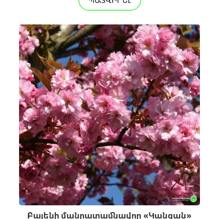
ՊԱՏՎԻՐԵԼ
Բալենի մանրատամնավոր «Կանզան»