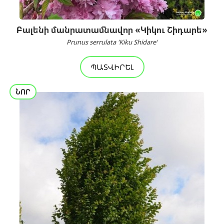
Բալենի մանրատամնավոր «Կիկու Շիդարե»
Prunus serrulata 'Kiku Shidare'
ՊԱՏՎԻՐԵԼ
ՆՈՐ